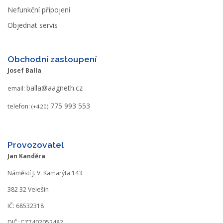
Nefunkční připojení
Objednat servis
Obchodní zastoupení
Josef Balla
balla@aagneth.cz
email:
775 993 553
telefon:
(+420)
Provozovatel
Jan Kanděra
Náměstí J. V. Kamarýta 143
382 32 Velešín
IČ: 68532318
DIČ: CZ7402052482