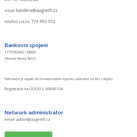
kandera@aagneth.cz
email:
774 992 552
telefon:
(+420)
Bankovní spojení
177595943 / 0600
(Moneta Money Bank)
Podnikatel je zapsán do živnostenského rejstříku vedeného na MÚ v Kaplici.
Registrace na ÚOOÚ č. 00045104.
Network administrator
email:
admin@aagneth.cz