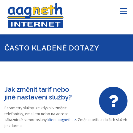
Přeskočit
na
Menu
obsah
ÚVOD
INTERNET
TELEVIZE
INFORMACE
ČASTO KLADENÉ DOTAZY
KONTAKTY
PRO ZÁKAZNÍKY
Jak změnit tarif nebo
jiné nastavení služby?
Parametry služby lze kdykoliv změnit
telefonicky, emailem nebo na adrese
zákaznické samoobsluhy
klient.aagneth.cz
. Změna tarifu a dalších služeb
je zdarma.