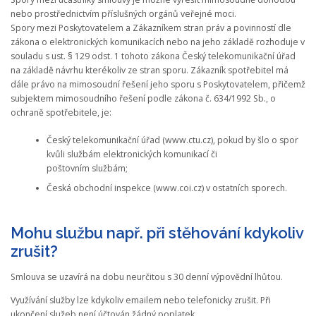
nebo prostřednictvím příslušných orgánů veřejné moci.
Spory mezi Poskytovatelem a Zákazníkem stran práv a povinností dle
zákona o elektronických komunikacích nebo na jeho základě rozhoduje v
souladu s ust. § 129 odst. 1 tohoto zákona Český telekomunikační úřad
na základě návrhu kterékoliv ze stran sporu. Zákazník spotřebitel má
dále právo na mimosoudní řešení jeho sporu s Poskytovatelem, přičemž
subjektem mimosoudního řešení podle zákona č. 634/1992 Sb., o
ochraně spotřebitele, je:
Český telekomunikační úřad (www.ctu.cz), pokud by šlo o spor
kvůli službám elektronických komunikací či
poštovním službám;
Česká obchodní inspekce (www.coi.cz) v ostatních sporech.
Mohu službu např. při stěhování kdykoliv
zrušit?
Smlouva se uzavírá na dobu neurčitou s 30 denní výpovědní lhůtou.
Využívání služby lze kdykoliv emailem nebo telefonicky zrušit. Při
ukončení služeb není účtován žádný poplatek.