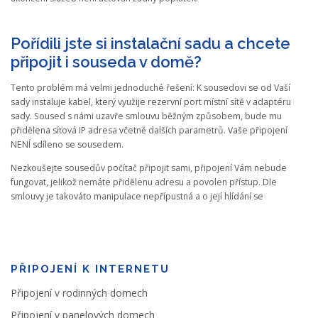
Pořídili jste si instalační sadu a chcete
připojit i souseda v domě?
Tento problém má velmi jednoduché řešení: K sousedovi se od Vaší
sady instaluje kabel, který využije rezervní port místní sítě v adaptéru
sady. Soused s námi uzavře smlouvu běžným způsobem, bude mu
přidělena síťová IP adresa včetně dalších parametrů. Vaše připojení
NENÍ sdíleno se sousedem.
Nezkoušejte sousedův počítač připojit sami, připojení Vám nebude
fungovat, jelikož nemáte přidělenu adresu a povolen přístup. Dle
smlouvy je takováto manipulace nepřípustná a o její hlídání se
PŘIPOJENÍ K INTERNETU
Připojení v rodinných domech
Připojení v panelových domech