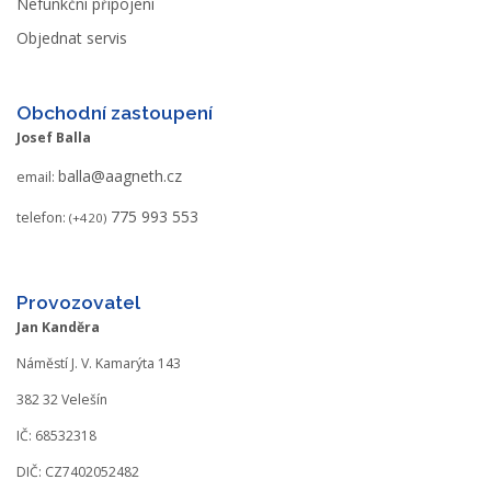
Nefunkční připojení
Objednat servis
Obchodní zastoupení
Josef Balla
balla@aagneth.cz
email:
775 993 553
telefon:
(+420)
Provozovatel
Jan Kanděra
Náměstí J. V. Kamarýta 143
382 32 Velešín
IČ: 68532318
DIČ: CZ7402052482