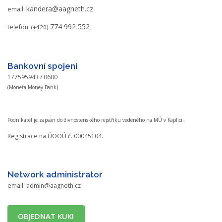
kandera@aagneth.cz
email:
774 992 552
telefon:
(+420)
Bankovní spojení
177595943 / 0600
(Moneta Money Bank)
Podnikatel je zapsán do živnostenského rejstříku vedeného na MÚ v Kaplici.
Registrace na ÚOOÚ č. 00045104.
Network administrator
email:
admin@aagneth.cz
OBJEDNAT KUKI