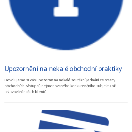
Upozornění na nekalé obchodní praktiky
Dovolujeme si Vás upozornit na nekalé soutěžní jednání ze strany
obchodních zástupců nejmenovaného konkurenčního subjektu při
oslovování našich klientů.