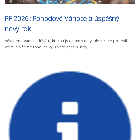
k
y
PF 2026: Pohodové Vánoce a úspěšný
nový rok
děkujeme Vám za důvěru, kterou jste nám v uplynulém roce projevili.
Velmi si vážíme toho, že využíváte naše služby.