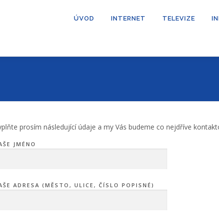
ÚVOD
INTERNET
TELEVIZE
I
yplňte prosím následující údaje a my Vás budeme co nejdříve kontakt
AŠE JMÉNO
AŠE ADRESA (MĚSTO, ULICE, ČÍSLO POPISNÉ)