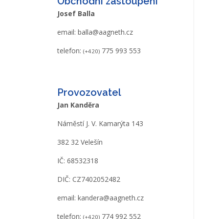
Obchodní zastoupení
Josef Balla
email:
balla@aagneth.cz
telefon:
775 993 553
(+420)
Provozovatel
Jan Kanděra
Náměstí J. V. Kamarýta 143
382 32 Velešín
IČ: 68532318
DIČ: CZ7402052482
email:
kandera@aagneth.cz
telefon:
774 992 552
(+420)