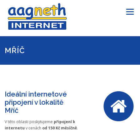
Přeskočit
na
Menu
obsah
ÚVOD
INTERNET
TELEVIZE
INFORMACE
MŘÍČ
KONTAKTY
PRO ZÁKAZNÍKY
Ideální internetové
připojení v lokalitě
Mříč
V této oblasti poskytujeme
připojení k
internetu
v cenách
od 150 Kč měsíčně
.