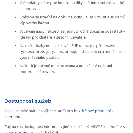
Vaše platby máte pod kontrolou díky naší intuitivní zákaznické
samoobsluze.
Smlouva se uzavírá na dobu neurčitou a lze ji zrušit s 30 denní
výpovědní lhůtou.
Využívání našich služeb lze jednou ročně dočasně pozastavit –
ideální pro chataře a sezónní uživatele.
Na naše služby není aplikován FUP omezující přenosové
rychlosti, proto je rychlost připojení stále stejná a nemění se ani
výše měsíčního paušálu.
Naše síť je aktivně monitorována a neustále Vás chrání
moderními firewally.
Dostupnost služeb
V lokalitě Mříč máte na výběr z tarifů pro
bezdrátové připojení k
internetu
.
Zajímá vás dostupnost internetu v jiné lokalitě než Mříč? Prohlédněte si
mapu dostupnosti
našich služeb.