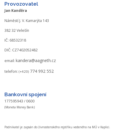
Provozovatel
Jan Kanděra
Náměstí J. V. Kamarýta 143
382 32 Velešín
IČ: 68532318
DIČ: CZ7402052482
kandera@aagneth.cz
email:
774 992 552
telefon:
(+420)
Bankovní spojení
177595943 / 0600
(Moneta Money Bank)
Podnikatel je zapsán do živnostenského rejstříku vedeného na MÚ v Kaplici.