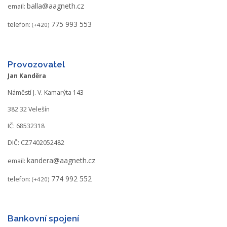
balla@aagneth.cz
email:
775 993 553
telefon:
(+420)
Provozovatel
Jan Kanděra
Náměstí J. V. Kamarýta 143
382 32 Velešín
IČ: 68532318
DIČ: CZ7402052482
kandera@aagneth.cz
email:
774 992 552
telefon:
(+420)
Bankovní spojení