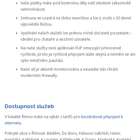
Vaše platby máte pod kontrolou díky naší intuitivní zákaznické
samoobsluze.
Smlouva se uzavírá na dobu neurčitou a lze ji zrušit s 30 denní
výpovědní lhůtou.
Využívání našich služeb lze jednou ročně dočasně pozastavit –
ideální pro chataře a sezónní uživatele.
Na naše služby není aplikován FUP omezující přenosové
rychlosti, proto je rychlost připojení stále stejná a nemění se ani
výše měsíčního paušálu.
Naše síť je aktivně monitorována a neustále Vás chrání
moderními firewally.
Dostupnost služeb
V lokalitě Římov máte na výběr z tarifů pro
bezdrátové připojení k
internetu
.
Pokryté ulice v Římově: Betlém, Do Boru, Felixovo nábřeží, Hamr,
Hasičská, K Hlubině, K Loučení, K Přehradě, K Trojici, Kladinská, Kostelní,