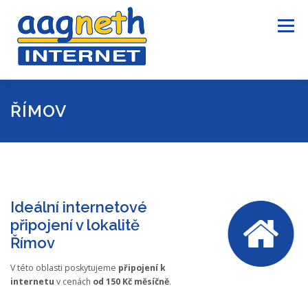
Přeskočit
na
Menu
obsah
ÚVOD
INTERNET
TELEVIZE
INFORMACE
ŘÍMOV
KONTAKTY
PRO ZÁKAZNÍKY
Ideální internetové
připojení v lokalitě
Římov
V této oblasti poskytujeme
připojení k
internetu
v cenách
od 150 Kč měsíčně
.