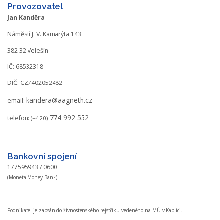
Provozovatel
Jan Kanděra
Náměstí J. V. Kamarýta 143
382 32 Velešín
IČ: 68532318
DIČ: CZ7402052482
kandera@aagneth.cz
email:
774 992 552
telefon:
(+420)
Bankovní spojení
177595943 / 0600
(Moneta Money Bank)
Podnikatel je zapsán do živnostenského rejstříku vedeného na MÚ v Kaplici.