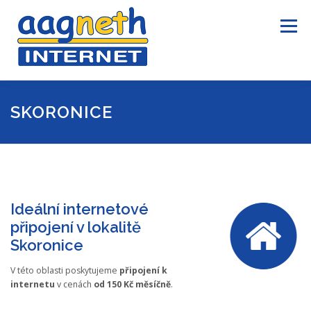
Přeskočit
na
Menu
obsah
ÚVOD
INTERNET
TELEVIZE
INFORMACE
SKORONICE
KONTAKTY
PRO ZÁKAZNÍKY
Ideální internetové
připojení v lokalitě
Skoronice
V této oblasti poskytujeme
připojení k
internetu
v cenách
od 150 Kč měsíčně
.