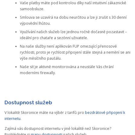
Vaše platby máte pod kontrolou díky naší intuitivní zákaznické
samoobsluze.
Smlouva se uzavírá na dobu neurčitou a lze ji zrušit s 30 denní
výpovědní lhůtou.
Využívání našich služeb lze jednou ročně dočasně pozastavit –
ideální pro chataře a sezónní uživatele.
Na naše služby není aplikován FUP omezující přenosové
rychlosti, proto je rychlost připojení stále stejná a nemění se ani
výše měsíčního paušálu.
Naše síť je aktivně monitorována a neustále Vás chrání
moderními firewally.
Dostupnost služeb
V lokalitě Skoronice máte na výběr z tarifů pro
bezdrátové připojení k
internetu
.
Zajímá vás dostupnost internetu v jiné lokalitě než Skoronice?
Prohlédněte si
mapu dostupnosti
našich služeb.